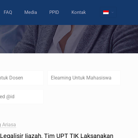
FAQ
Media
PPID
Kontak
ntuk Dosen
Elearning Untuk Mahasiswa
zed @id
 Ariasa
Legalisir Ijazah, Tim UPT TIK Laksanakan