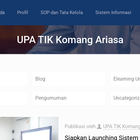
da
Profil
SOP dan Tata Kelola
Sistem Informasi
UPA TIK Komang Ariasa
Blog
Elearning U
Pengumuman
Uncategori
Publikasi oleh
UPA TIK Komang
Siapkan Launching Sistem 