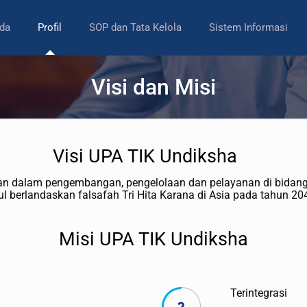
da
Profil
SOP dan Tata Kelola
Sistem Informasi
Visi dan Misi
Visi UPA TIK Undiksha
alam pengembangan, pengelolaan dan pelayanan di bidang Tek
l berlandaskan falsafah Tri Hita Karana di Asia pada tahun 20
Misi UPA TIK Undiksha
Terintegrasi