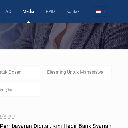
FAQ
Media
PPID
Kontak
ntuk Dosen
Elearning Untuk Mahasiswa
zed @id
 Ariasa
embayaran Digital, Kini Hadir Bank Syariah