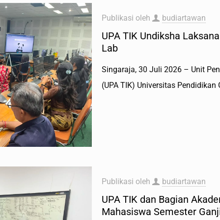
Publikasi oleh
budiartawan
UPA TIK Undiksha Laksanak
Lab
Singaraja, 30 Juli 2026 – Unit P
(UPA TIK) Universitas Pendidikan
Publikasi oleh
budiartawan
UPA TIK dan Bagian Akade
Mahasiswa Semester Ganji