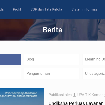
da
Profil
SOP dan Tata Kelola
Sistem Informasi
Berita
Blog
Elearning U
Pengumuman
Uncategori
Publikasi oleh
UPA TIK Komang
Undiksha Perluas Layanan P