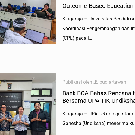
Outcome-Based Education
Singaraja – Universitas Pendidik
Koordinasi Pengembangan dan Im
(CPL) pada
[…]
Publikasi oleh
budiartawan
Bank BCA Bahas Rencana K
Bersama UPA TIK Undiksh
Singaraja – UPA Teknologi Inform
Ganesha (Undiksha) menerima kun