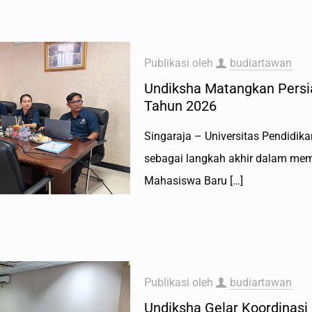
Publikasi oleh
budiartawan
Undiksha Matangkan Persi
Tahun 2026
Singaraja – Universitas Pendidik
sebagai langkah akhir dalam me
Mahasiswa Baru
[…]
Publikasi oleh
budiartawan
Undiksha Gelar Koordinas