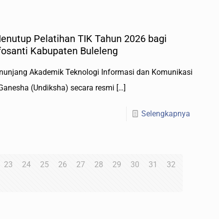
enutup Pelatihan TIK Tahun 2026 bagi
santi Kabupaten Buleleng
Penunjang Akademik Teknologi Informasi dan Komunikasi
 Ganesha (Undiksha) secara resmi
[…]
Selengkapnya
23
24
25
26
27
28
29
30
31
32