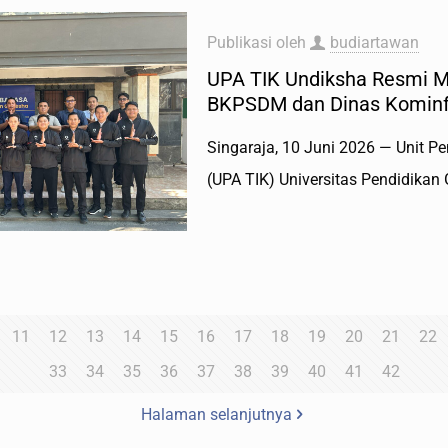
Publikasi oleh
budiartawan
UPA TIK Undiksha Resmi M
BKPSDM dan Dinas Kominfo
Singaraja, 10 Juni 2026 — Unit 
(UPA TIK) Universitas Pendidikan
11
12
13
14
15
16
17
18
19
20
21
22
33
34
35
36
37
38
39
40
41
42
Halaman selanjutnya