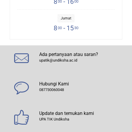
8
- 16
00
00
Jumat
8
- 15
00
30
Ada pertanyaan atau saran?
upatik@undiksha.ac.id
Hubungi Kami
087730060048
Update dan temukan kami
UPA TIK Undiksha