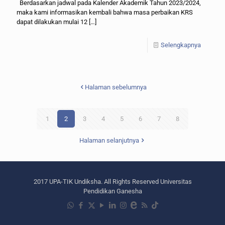
Berdasarkan jadwal pada Kalender Akademik Tahun 2023/2024,
maka kami informasikan kembali bahwa masa perbaikan KRS
dapat dilakukan mulai 12
[…]
Selengkapnya
Halaman sebelumnya
1
2
3
4
5
6
7
8
Halaman selanjutnya
2017 UPA-TIK Undiksha. All Rights Reserved Universitas
Pendidikan Ganesha