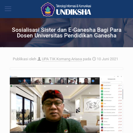
Sosialisasi Sister dan E-Ganesha Bagi Para
Dosen Universitas Pendidikan Ganesha
Publikasi oleh
UPA TIK Komang Ariasa
pada
10 Juni 2021