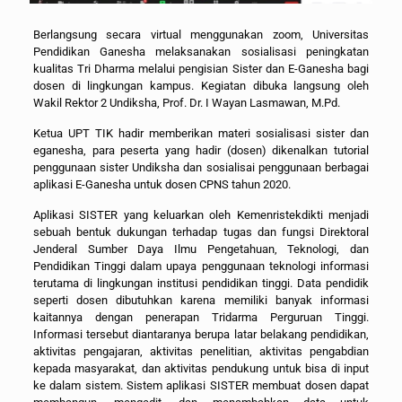
Berlangsung secara virtual menggunakan zoom, Universitas
Pendidikan Ganesha melaksanakan sosialisasi peningkatan
kualitas Tri Dharma melalui pengisian Sister dan E-Ganesha bagi
dosen di lingkungan kampus. Kegiatan dibuka langsung oleh
Wakil Rektor 2 Undiksha, Prof. Dr. I Wayan Lasmawan, M.Pd.
Ketua UPT TIK hadir memberikan materi sosialisasi sister dan
eganesha, para peserta yang hadir (dosen) dikenalkan tutorial
penggunaan sister Undiksha dan sosialisai penggunaan berbagai
aplikasi E-Ganesha untuk dosen CPNS tahun 2020.
Aplikasi SISTER yang keluarkan oleh Kemenristekdikti menjadi
sebuah bentuk dukungan terhadap tugas dan fungsi Direktoral
Jenderal Sumber Daya Ilmu Pengetahuan, Teknologi, dan
Pendidikan Tinggi dalam upaya penggunaan teknologi informasi
terutama di lingkungan institusi pendidikan tinggi. Data pendidik
seperti dosen dibutuhkan karena memiliki banyak informasi
kaitannya dengan penerapan Tridarma Perguruan Tinggi.
Informasi tersebut diantaranya berupa latar belakang pendidikan,
aktivitas pengajaran, aktivitas penelitian, aktivitas pengabdian
kepada masyarakat, dan aktivitas pendukung untuk bisa di input
ke dalam sistem. Sistem aplikasi SISTER membuat dosen dapat