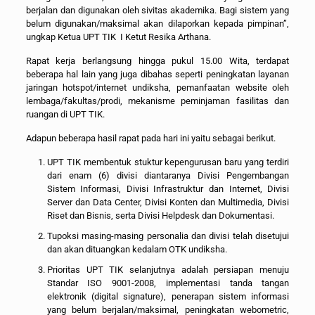
berjalan dan digunakan oleh sivitas akademika. Bagi sistem yang
belum digunakan/maksimal akan dilaporkan kepada pimpinan”,
ungkap Ketua UPT TIK I Ketut Resika Arthana.
Rapat kerja berlangsung hingga pukul 15.00 Wita, terdapat
beberapa hal lain yang juga dibahas seperti peningkatan layanan
jaringan hotspot/internet undiksha, pemanfaatan website oleh
lembaga/fakultas/prodi, mekanisme peminjaman fasilitas dan
ruangan di UPT TIK.
Adapun beberapa hasil rapat pada hari ini yaitu sebagai berikut.
UPT TIK membentuk stuktur kepengurusan baru yang terdiri
dari enam (6) divisi diantaranya Divisi Pengembangan
Sistem Informasi, Divisi Infrastruktur dan Internet, Divisi
Server dan Data Center, Divisi Konten dan Multimedia, Divisi
Riset dan Bisnis, serta Divisi Helpdesk dan Dokumentasi.
Tupoksi masing-masing personalia dan divisi telah disetujui
dan akan dituangkan kedalam OTK undiksha.
Prioritas UPT TIK selanjutnya adalah persiapan menuju
Standar ISO 9001-2008, implementasi tanda tangan
elektronik (digital signature), penerapan sistem informasi
yang belum berjalan/maksimal, peningkatan webometric,