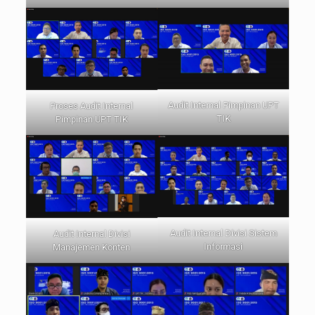
Audit Internal Pimpinan UPT
Proses Audit Internal
TIK
Pimpinan UPT TIK
Audit Internal Divisi Sistem
Audit Internal Divisi
Informasi
Manajemen Konten