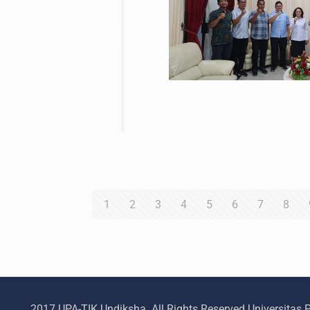
1
2
3
4
5
6
7
8
2017 UPA-TIK Undiksha. All Rights Reserved Universitas