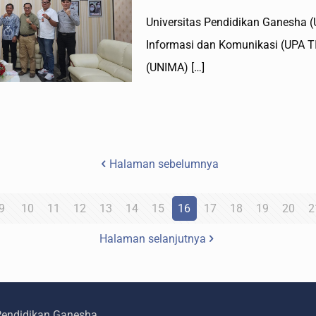
Universitas Pendidikan Ganesha (
Informasi dan Komunikasi (UPA TI
(UNIMA)
[…]
Halaman sebelumnya
9
10
11
12
13
14
15
16
17
18
19
20
2
Halaman selanjutnya
 Pendidikan Ganesha