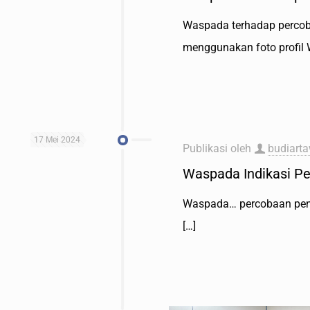
Waspada terhadap percob
menggunakan foto profil 
17 Mei 2024
Publikasi oleh
budiart
Waspada Indikasi P
Waspada… percobaan penip
[…]