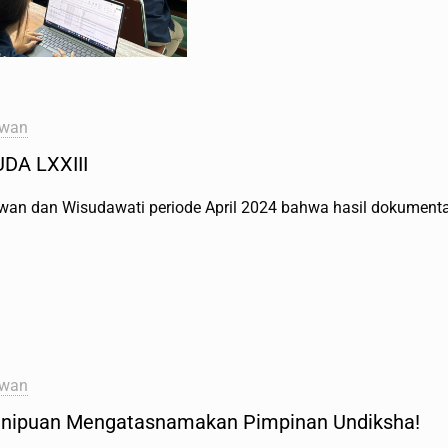
awan
DA LXXIII
an dan Wisudawati periode April 2024 bahwa hasil dokumenta
awan
enipuan Mengatasnamakan Pimpinan Undiksha!