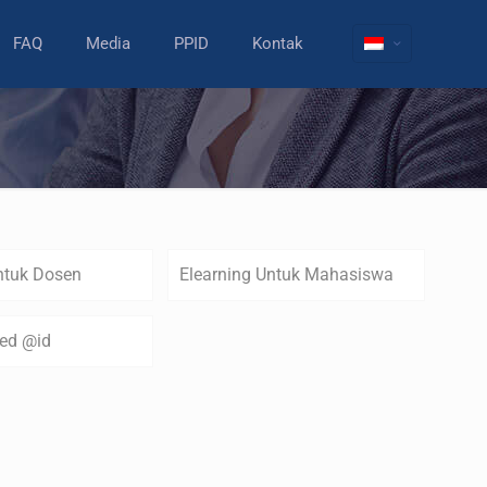
FAQ
Media
PPID
Kontak
ntuk Dosen
Elearning Untuk Mahasiswa
zed @id