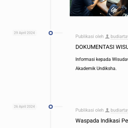
29 April 2024
Publikasi oleh
budiart
DOKUMENTASI WISU
Informasi kepada Wisudaw
Akademik Undiksha.
26 April 2024
Publikasi oleh
budiart
Waspada Indikasi P