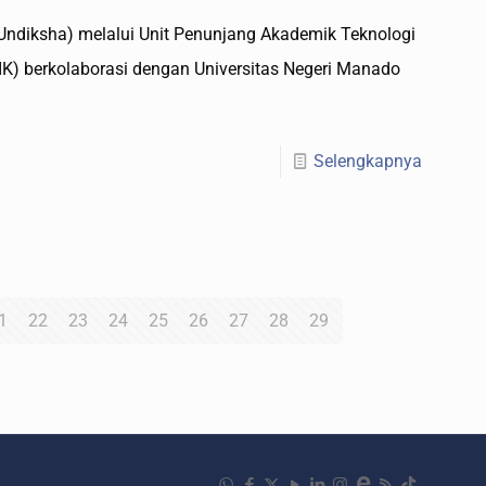
Undiksha) melalui Unit Penunjang Akademik Teknologi
K) berkolaborasi dengan Universitas Negeri Manado
Selengkapnya
1
22
23
24
25
26
27
28
29