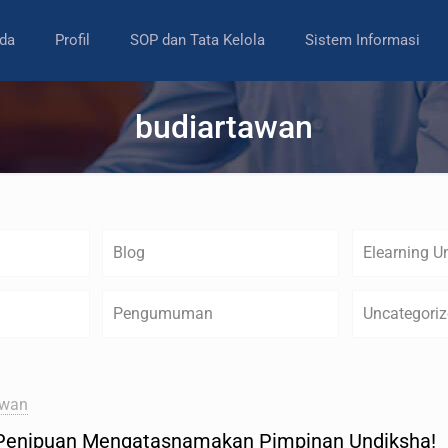
da
Profil
SOP dan Tata Kelola
Sistem Informasi
budiartawan
Blog
Elearning U
Pengumuman
Uncategori
awan
Penipuan Mengatasnamakan Pimpinan Undiksha!