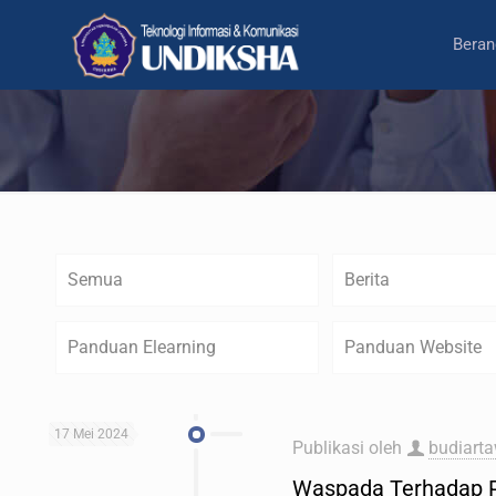
Beran
Semua
Berita
Panduan Elearning
Panduan Website
17 Mei 2024
Publikasi oleh
budiart
Waspada Terhadap 