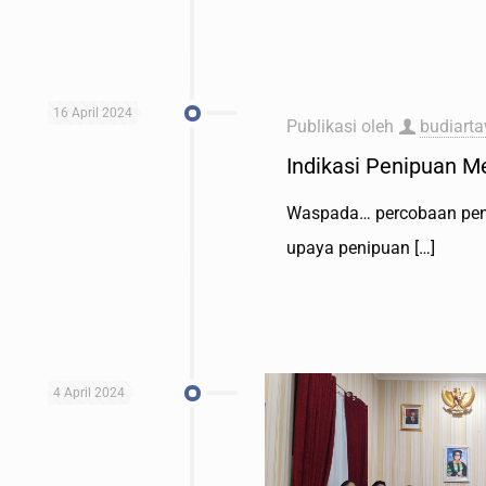
16 April 2024
Publikasi oleh
budiart
Indikasi Penipuan 
Waspada… percobaan peni
upaya penipuan
[…]
4 April 2024