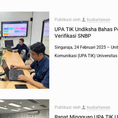
Publikasi oleh
budiartawan
UPA TIK Undiksha Bahas P
Verifikasi SNBP
Singaraja, 24 Februari 2025 – Un
Komunikasi (UPA TIK) Universita
Publikasi oleh
budiartawan
Rapat Mingguan UPA TIK U