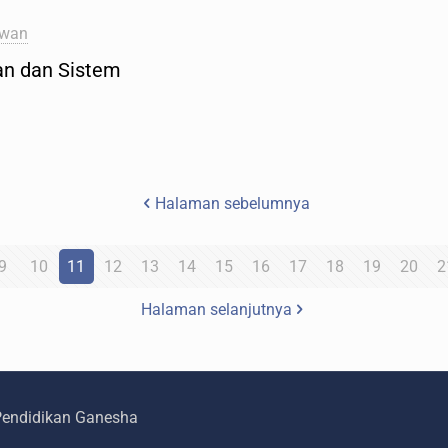
awan
an dan Sistem
Halaman sebelumnya
9
10
11
12
13
14
15
16
17
18
19
20
2
Halaman selanjutnya
 Pendidikan Ganesha