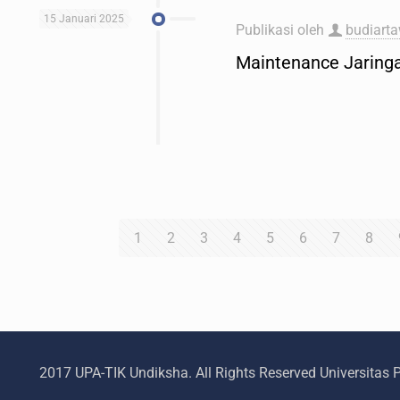
15 Januari 2025
Publikasi oleh
budiart
Maintenance Jaring
1
2
3
4
5
6
7
8
2017 UPA-TIK Undiksha. All Rights Reserved Universitas