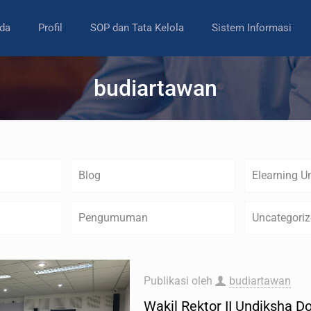
da
Profil
SOP dan Tata Kelola
Sistem Informasi
budiartawan
Blog
Elearning U
Pengumuman
Uncategori
Publikasi oleh
budiartawan
Wakil Rektor II Undiksha D