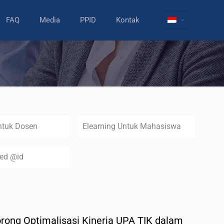
FAQ
Media
PPID
Kontak
ntuk Dosen
Elearning Untuk Mahasiswa
zed @id
orong Optimalisasi Kinerja UPA TIK dalam