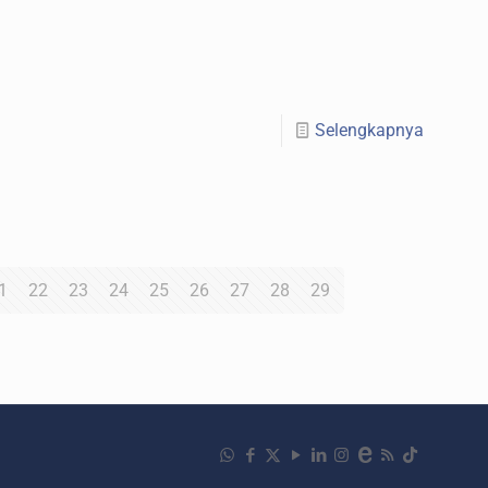
Selengkapnya
1
22
23
24
25
26
27
28
29