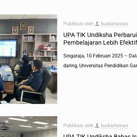
Publikasi oleh
budiartawan
UPA TIK Undiksha Perbarui
Pembelajaran Lebih Efekti
Singaraja, 10 Februari 2025 – D
daring, Universitas Pendidikan G
Publikasi oleh
budiartawan
UPA TIK Undiksha Bahas Is