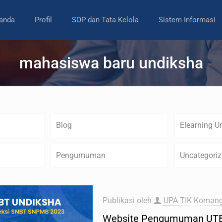
anda
Profil
SOP dan Tata Kelola
Sistem Informasi
mahasiswa baru undiksha
Blog
Elearning U
Pengumuman
Uncategori
Publikasi oleh
UPA TIK Komang
Website Pengumuman UT