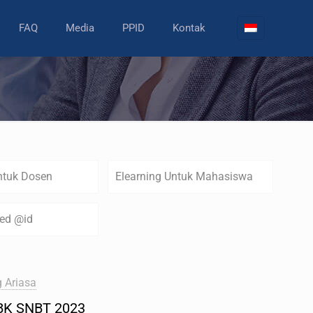
FAQ
Media
PPID
Kontak
ntuk Dosen
Elearning Untuk Mahasiswa
zed @id
 Ariasa
BK SNBT 2023