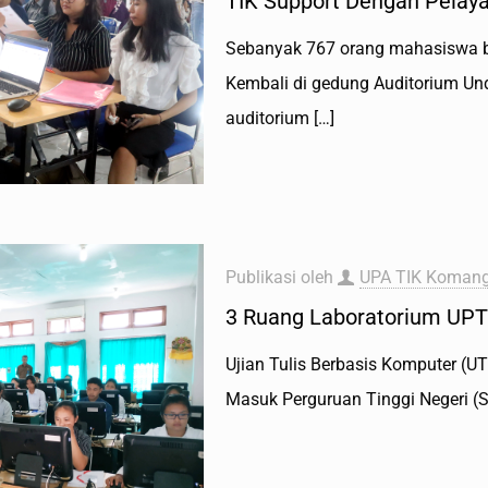
TIK Support Dengan Pelay
Sebanyak 767 orang mahasiswa b
Kembali di gedung Auditorium Un
auditorium
[…]
Publikasi oleh
UPA TIK Komang
3 Ruang Laboratorium UPT
Ujian Tulis Berbasis Komputer (
Masuk Perguruan Tinggi Negeri (