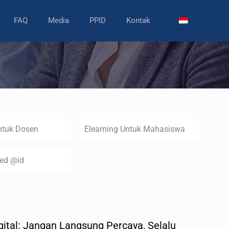
FAQ
Media
PPID
Kontak
ntuk Dosen
Elearning Untuk Mahasiswa
zed @id
igital: Jangan Langsung Percaya, Selalu