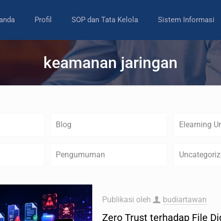
anda
Profil
SOP dan Tata Kelola
Sistem Informasi
keamanan jaringan
Blog
Elearning U
Pengumuman
Uncategori
Publikasi oleh
budiartawan
Zero Trust terhadap File D