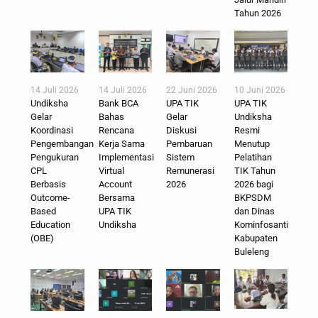
Tahun 2026
14 Juli 2026
14 Juli 2026
22 Juni 2026
10 Juni 2026
Undiksha
Bank BCA
UPA TIK
UPA TIK
Gelar
Bahas
Gelar
Undiksha
Koordinasi
Rencana
Diskusi
Resmi
Pengembangan
Kerja Sama
Pembaruan
Menutup
Pengukuran
Implementasi
Sistem
Pelatihan
CPL
Virtual
Remunerasi
TIK Tahun
Berbasis
Account
2026
2026 bagi
Outcome-
Bersama
BKPSDM
Based
UPA TIK
dan Dinas
Education
Undiksha
Kominfosanti
(OBE)
Kabupaten
Buleleng