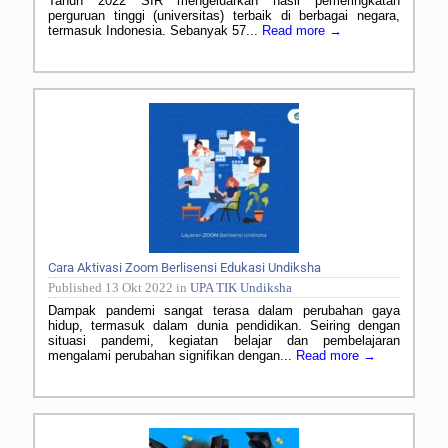
Tahun 2022 SIR mengeluarkan hasil pemeringkatan
perguruan tinggi (universitas) terbaik di berbagai negara,
termasuk Indonesia. Sebanyak 57...
Read more →
Cara Aktivasi Zoom Berlisensi Edukasi Undiksha
Published
13 Okt 2022
in
UPA TIK Undiksha
Dampak pandemi sangat terasa dalam perubahan gaya
hidup, termasuk dalam dunia pendidikan. Seiring dengan
situasi pandemi, kegiatan belajar dan pembelajaran
mengalami perubahan signifikan dengan...
Read more →