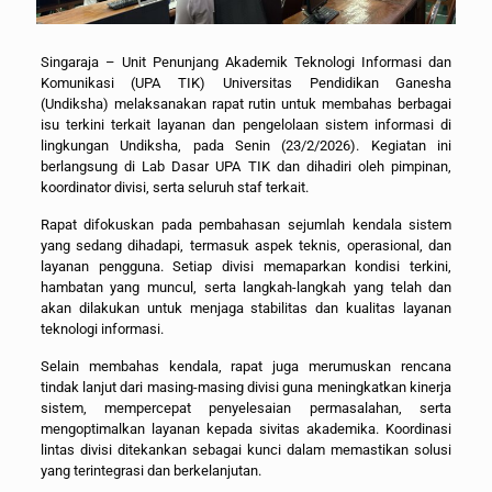
Singaraja – Unit Penunjang Akademik Teknologi Informasi dan
Komunikasi (UPA TIK) Universitas Pendidikan Ganesha
(Undiksha) melaksanakan rapat rutin untuk membahas berbagai
isu terkini terkait layanan dan pengelolaan sistem informasi di
lingkungan Undiksha, pada Senin (23/2/2026). Kegiatan ini
berlangsung di Lab Dasar UPA TIK dan dihadiri oleh pimpinan,
koordinator divisi, serta seluruh staf terkait.
Rapat difokuskan pada pembahasan sejumlah kendala sistem
yang sedang dihadapi, termasuk aspek teknis, operasional, dan
layanan pengguna. Setiap divisi memaparkan kondisi terkini,
hambatan yang muncul, serta langkah-langkah yang telah dan
akan dilakukan untuk menjaga stabilitas dan kualitas layanan
teknologi informasi.
Selain membahas kendala, rapat juga merumuskan rencana
tindak lanjut dari masing-masing divisi guna meningkatkan kinerja
sistem, mempercepat penyelesaian permasalahan, serta
mengoptimalkan layanan kepada sivitas akademika. Koordinasi
lintas divisi ditekankan sebagai kunci dalam memastikan solusi
yang terintegrasi dan berkelanjutan.