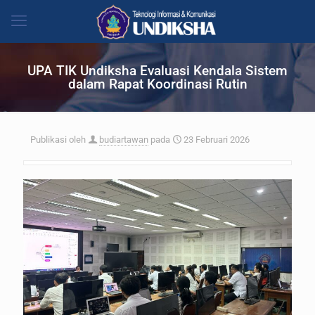
UPA TIK Undiksha Evaluasi Kendala Sistem
dalam Rapat Koordinasi Rutin
Publikasi oleh
budiartawan
pada
23 Februari 2026