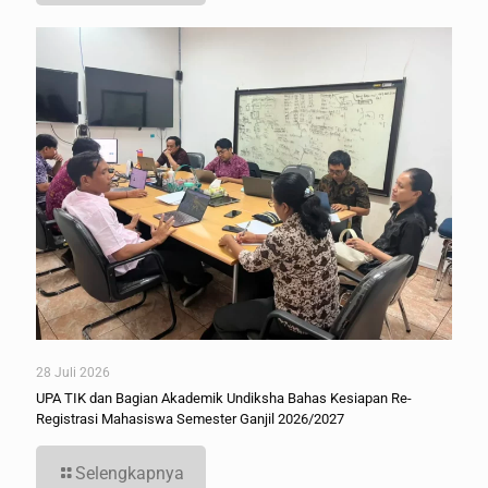
28 Juli 2026
UPA TIK dan Bagian Akademik Undiksha Bahas Kesiapan Re-
Registrasi Mahasiswa Semester Ganjil 2026/2027
Selengkapnya