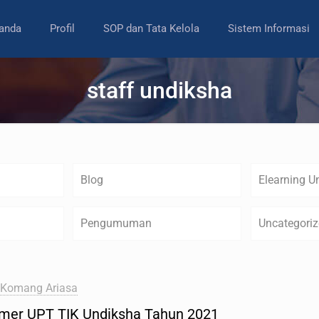
anda
Profil
SOP dan Tata Kelola
Sistem Informasi
staff undiksha
Blog
Elearning U
Pengumuman
Uncategori
 Komang Ariasa
mer UPT TIK Undiksha Tahun 2021