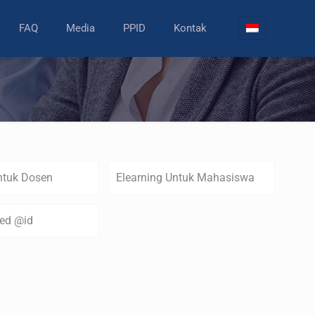
FAQ
Media
PPID
Kontak
ntuk Dosen
Elearning Untuk Mahasiswa
zed @id