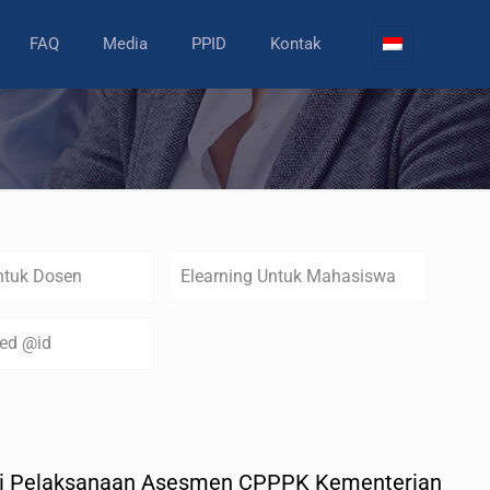
FAQ
Media
PPID
Kontak
ntuk Dosen
Elearning Untuk Mahasiswa
zed @id
asi Pelaksanaan Asesmen CPPPK Kementerian