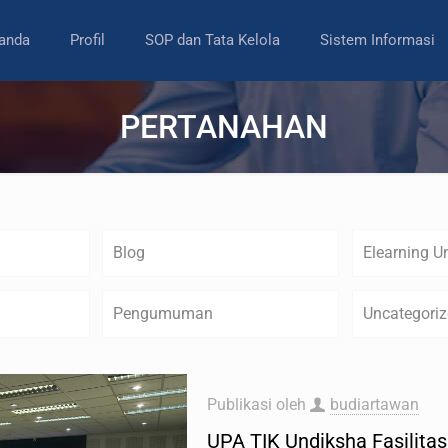
anda
Profil
SOP dan Tata Kelola
Sistem Informasi
PERTANAHAN
Blog
Elearning U
Pengumuman
Uncategori
Publikasi oleh
budiartawan
UPA TIK Undiksha Fasilit